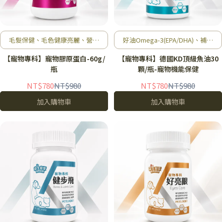
毛髮保健、毛色健康亮麗、營養
好油Omega-3(EPA/DHA)、補充
補給、幫助成長
大腦營養、光澤毛髮、維持免疫
【寵物專科】寵物膠原蛋白-60g/
【寵物專科】德國KD頂級魚油30
瓶
顆/瓶-寵物機能保健
NT$780
NT$980
NT$780
NT$980
加入購物車
加入購物車