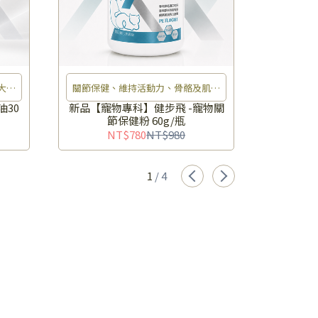
充大腦
關節保健、維持活動力、骨骼及肌肉
護眼保健
健康、維持生活品質
30
新品【寵物專科】健步飛 -寵物關
新品【寵
節保健粉 60g/瓶
NT$780
NT$980
N
1
/
4