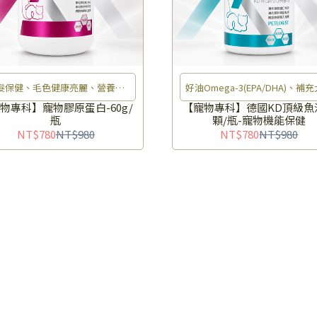
髮保健、毛色健康亮麗、營養補
好油Omega-3(EPA/DHA)、補
給、幫助成長
營養、光澤毛髮、維持免疫
物專科】寵物膠原蛋白-60g/
【寵物專科】德國KD頂級魚油
瓶
顆/瓶-寵物機能保健
NT$780
NT$980
NT$780
NT$980